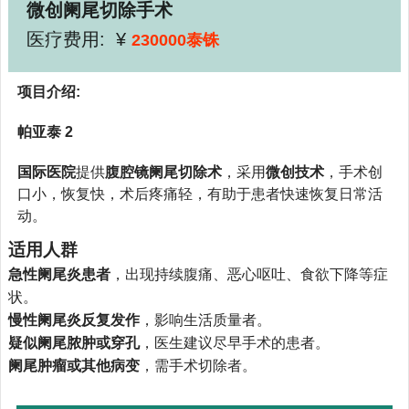
微创阑尾切除手术
医疗费用: ¥
230000泰铢
项目介绍:
帕亚泰 2
国际医院
提供
腹腔镜阑尾切除术
，采用
微创技术
，手术创
口小，恢复快，术后疼痛轻，有助于患者快速恢复日常活
动。
适用人群
急性阑尾炎患者
，出现持续腹痛、恶心呕吐、食欲下降等症
状。
慢性阑尾炎反复发作
，影响生活质量者。
疑似阑尾脓肿或穿孔
，医生建议尽早手术的患者。
阑尾肿瘤或其他病变
，需手术切除者。